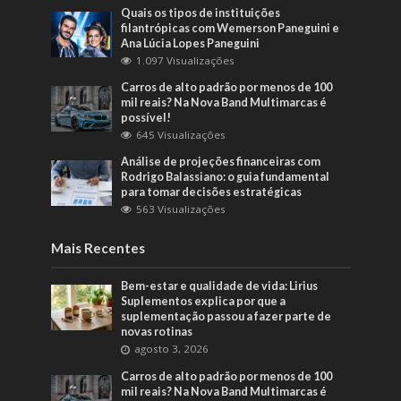
Quais os tipos de instituições
filantrópicas com Wemerson Paneguini e
Ana Lúcia Lopes Paneguini
1.097 Visualizações
Carros de alto padrão por menos de 100
mil reais? Na Nova Band Multimarcas é
possível!
645 Visualizações
Análise de projeções financeiras com
Rodrigo Balassiano: o guia fundamental
para tomar decisões estratégicas
563 Visualizações
Mais Recentes
Bem-estar e qualidade de vida: Lirius
Suplementos explica por que a
suplementação passou a fazer parte de
novas rotinas
agosto 3, 2026
Carros de alto padrão por menos de 100
mil reais? Na Nova Band Multimarcas é