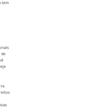
a tem
a
onais
 de
vê
seja
rre
reitos
ivas