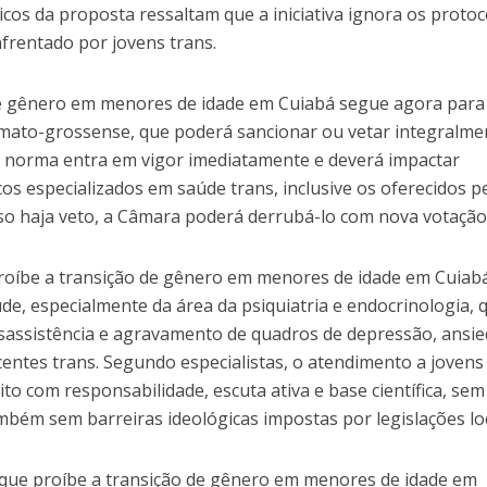
ticos da proposta ressaltam que a iniciativa ignora os proto
frentado por jovens trans.
 de gênero em menores de idade em Cuiabá segue agora para
l mato-grossense, que poderá sancionar ou vetar integralme
 a norma entra em vigor imediatamente e deverá impactar
os especializados em saúde trans, inclusive os oferecidos p
aso haja veto, a Câmara poderá derrubá-lo com nova votação
 proíbe a transição de gênero em menores de idade em Cuiab
de, especialmente da área da psiquiatria e endocrinologia, 
sassistência e agravamento de quadros de depressão, ansi
centes trans. Segundo especialistas, o atendimento a joven
ito com responsabilidade, escuta ativa e base científica, sem
mbém sem barreiras ideológicas impostas por legislações loc
i que proíbe a transição de gênero em menores de idade em