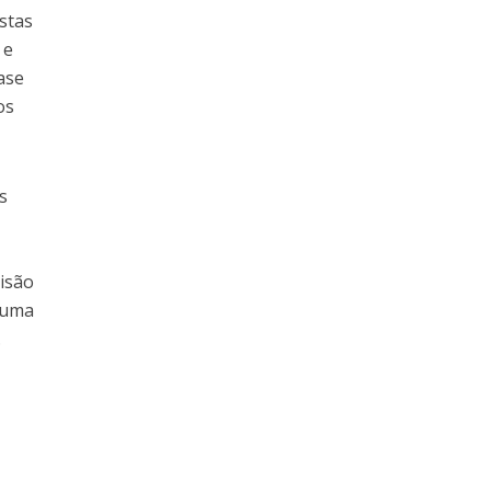
istas
 e
ase
os
s
cisão
s uma
.