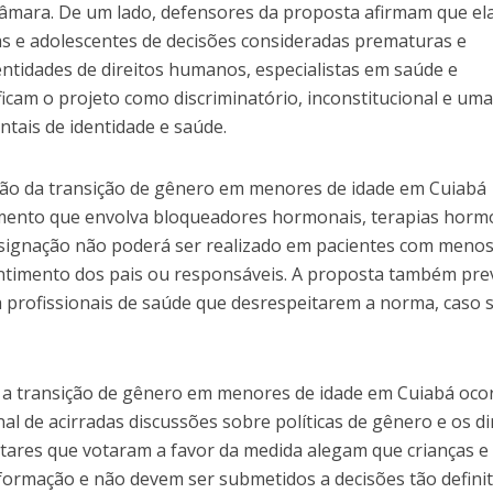
Câmara. De um lado, defensores da proposta afirmam que el
as e adolescentes de decisões consideradas prematuras e
 entidades de direitos humanos, especialistas em saúde e
cam o projeto como discriminatório, inconstitucional e um
ntais de identidade e saúde.
ição da transição de gênero em menores de idade em Cuiabá
amento que envolva bloqueadores hormonais, terapias horm
esignação não poderá ser realizado em pacientes com menos
timento dos pais ou responsáveis. A proposta também pre
a profissionais de saúde que desrespeitarem a norma, caso 
e a transição de gênero em menores de idade em Cuiabá oco
l de acirradas discussões sobre políticas de gênero e os di
tares que votaram a favor da medida alegam que crianças e
formação e não devem ser submetidos a decisões tão definit