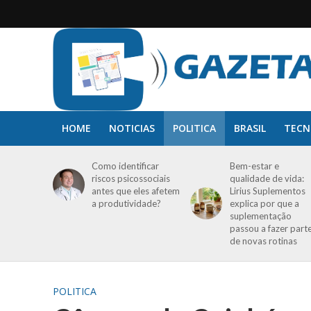
HOME
NOTICIAS
POLITICA
BRASIL
TECN
Como identificar
Bem-estar e
riscos psicossociais
qualidade de vida:
antes que eles afetem
Lirius Suplementos
a produtividade?
explica por que a
suplementação
passou a fazer part
de novas rotinas
POLITICA