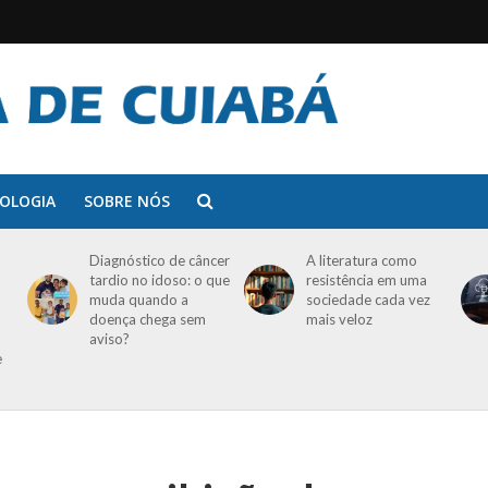
OLOGIA
SOBRE NÓS
Diagnóstico de câncer
A literatura como
tardio no idoso: o que
resistência em uma
muda quando a
sociedade cada vez
doença chega sem
mais veloz
aviso?
e