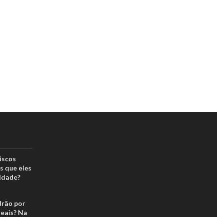
iscos
s que eles
idade?
drão por
reais? Na