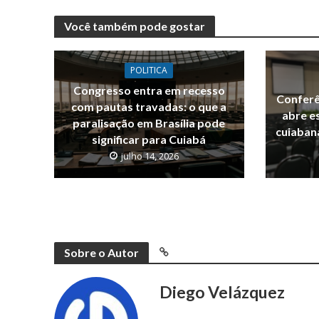
Você também pode gostar
POLITICA
Congresso entra em recesso
Conferê
com pautas travadas: o que a
abre e
paralisação em Brasília pode
cuiaban
significar para Cuiabá
julho 14, 2026
Sobre o Autor
Diego Velázquez