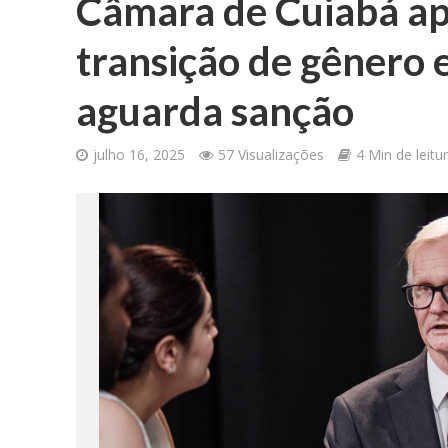
Câmara de Cuiabá ap
transição de gênero 
aguarda sanção
julho 16, 2025
57 Visualizações
4 Min de leitu