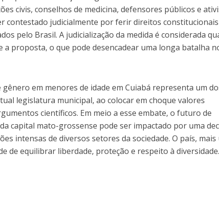
ões civis, conselhos de medicina, defensores públicos e ativ
 contestado judicialmente por ferir direitos constitucionais
ados pelo Brasil. A judicialização da medida é considerada qu
one a proposta, o que pode desencadear uma longa batalha n
 de gênero em menores de idade em Cuiabá representa um do
ual legislatura municipal, ao colocar em choque valores
rgumentos científicos. Em meio a esse embate, o futuro de
s da capital mato-grossense pode ser impactado por uma de
ões intensas de diversos setores da sociedade. O país, mai
de de equilibrar liberdade, proteção e respeito à diversidade