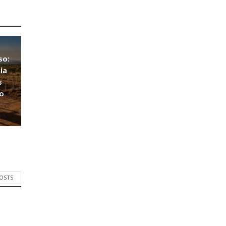
so:
ia
s
o
POSTS