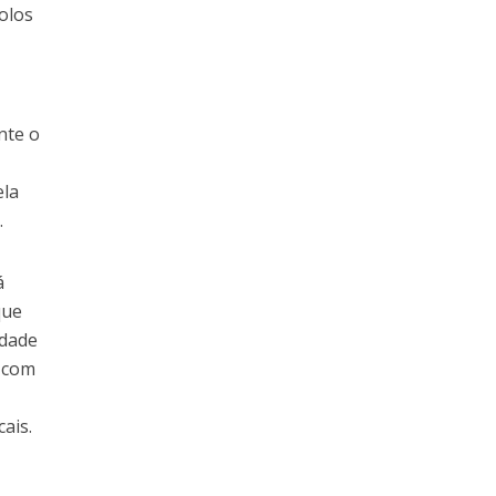
colos
nte o
ela
.
á
que
edade
s com
ais.