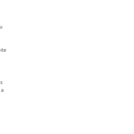
eu
ite
as
 a