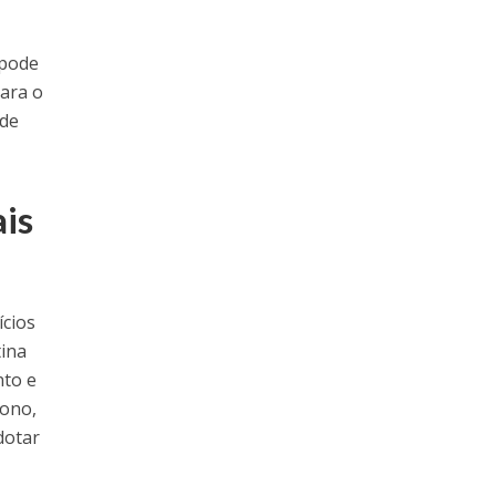
 pode
para o
 de
ais
ícios
tina
nto e
sono,
dotar