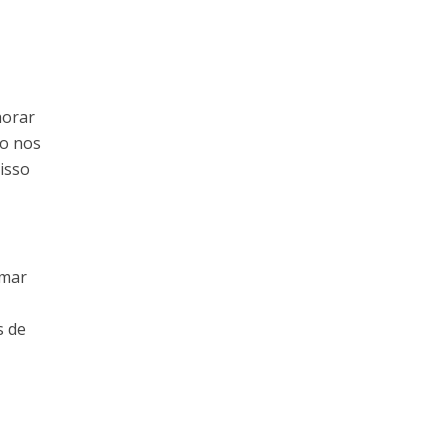
horar
mo nos
 isso
omar
s de