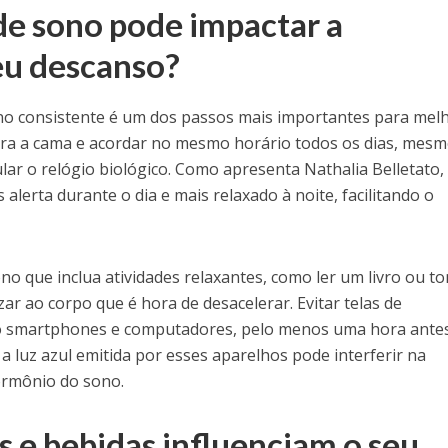
de sono pode impactar a
eu descanso?
no consistente é um dos passos mais importantes para mel
para a cama e acordar no mesmo horário todos os dias, mes
ular o relógio biológico. Como apresenta Nathalia Belletato,
 alerta durante o dia e mais relaxado à noite, facilitando o
no que inclua atividades relaxantes, como ler um livro ou t
r ao corpo que é hora de desacelerar. Evitar telas de
omo smartphones e computadores, pelo menos uma hora ante
 a luz azul emitida por esses aparelhos pode interferir na
ormônio do sono.
s e bebidas influenciam o seu