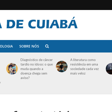
OLOGIA
SOBRE NÓS
Diagnóstico de câncer
A literatura como
tardio no idoso: o que
resistência em uma
muda quando a
sociedade cada vez
doença chega sem
mais veloz
aviso?
e