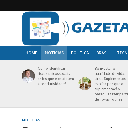
HOME
NOTICIAS
POLITICA
BRASIL
TECN
Como identificar
Bem-estar e
riscos psicossociais
qualidade de vida:
antes que eles afetem
Lirius Suplementos
a produtividade?
explica por que a
suplementação
passou a fazer part
de novas rotinas
NOTICIAS