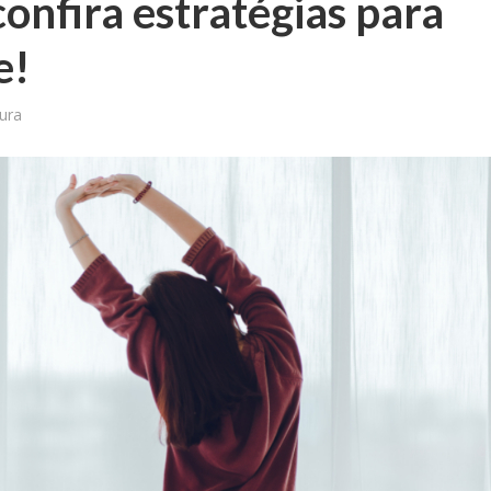
onfira estratégias para
e!
tura