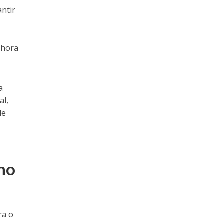
antir
 hora
a
al,
le
 no
ra o