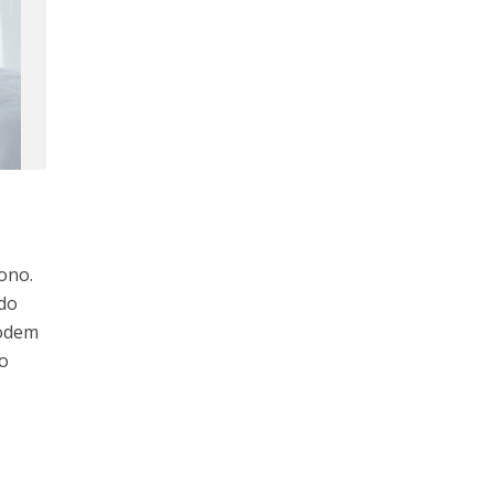
ono.
 do
podem
 o