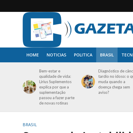
HOME
NOTICIAS
POLITICA
BRASIL
TECN
Bem-estar e
Diagnóstico de cânc
qualidade de vida:
tardio no idoso: o 
Lirius Suplementos
muda quando a
explica por que a
doença chega sem
suplementação
aviso?
passou a fazer parte
de novas rotinas
BRASIL