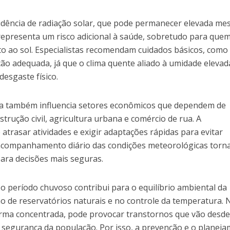
cidência de radiação solar, que pode permanecer elevada m
 representa um risco adicional à saúde, sobretudo para que
o ao sol. Especialistas recomendam cuidados básicos, como
ão adequada, já que o clima quente aliado à umidade elevad
esgaste físico.
ada também influencia setores econômicos que dependem de
trução civil, agricultura urbana e comércio de rua. A
atrasar atividades e exigir adaptações rápidas para evitar
 acompanhamento diário das condições meteorológicas torn
ara decisões mais seguras.
o período chuvoso contribui para o equilíbrio ambiental da
ão de reservatórios naturais e no controle da temperatura. 
orma concentrada, pode provocar transtornos que vão desd
à segurança da população. Por isso, a prevenção e o planej