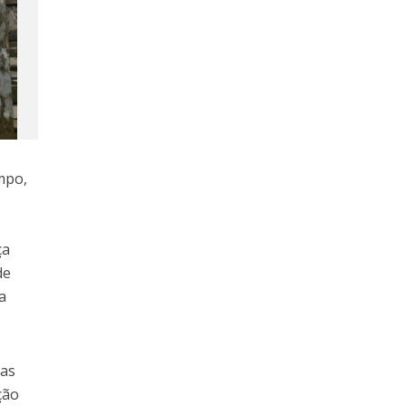
mpo,
ça
de
a
ras
ção