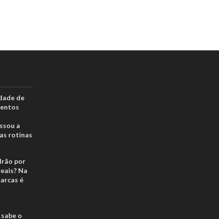
dade de
mentos
ssou a
as rotinas
drão por
reais? Na
arcas é
 sabe o