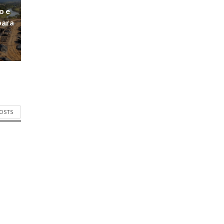
o e
para
POSTS