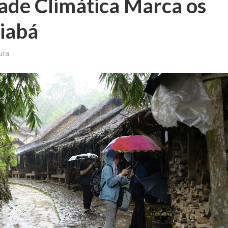
ade Climática Marca os
iabá
ura