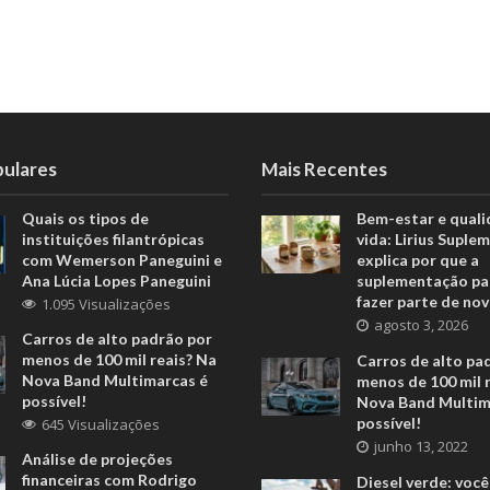
pulares
Mais Recentes
Quais os tipos de
Bem-estar e quali
instituições filantrópicas
vida: Lirius Suple
com Wemerson Paneguini e
explica por que a
Ana Lúcia Lopes Paneguini
suplementação pa
fazer parte de nov
1.095 Visualizações
agosto 3, 2026
Carros de alto padrão por
menos de 100 mil reais? Na
Carros de alto pa
Nova Band Multimarcas é
menos de 100 mil 
possível!
Nova Band Multim
possível!
645 Visualizações
junho 13, 2022
Análise de projeções
financeiras com Rodrigo
Diesel verde: você