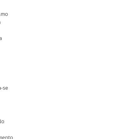
esmo
m
a
a-se
No
e
amento