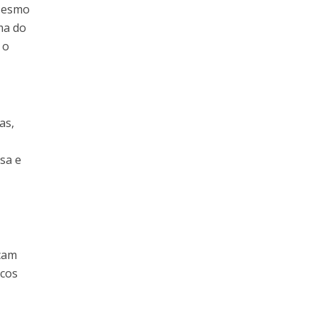
 Mesmo
ma do
 o
as,
sa e
icam
icos