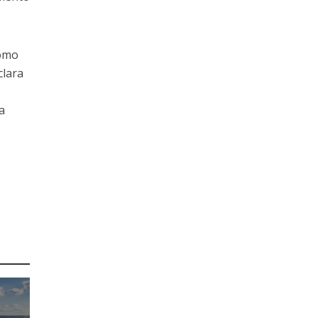
como
clara
a
.