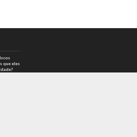
iscos
s que eles
idade?
drão por
reais? Na
arcas é
 sabe o
m