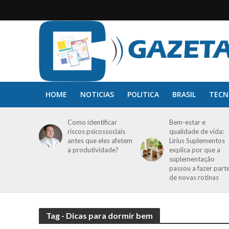
HOME
NOTICIAS
POLITICA
BRASIL
TECN
Como identificar
Bem-estar e
riscos psicossociais
qualidade de vida:
antes que eles afetem
Lirius Suplementos
a produtividade?
explica por que a
suplementação
passou a fazer part
de novas rotinas
Tag - Dicas para dormir bem