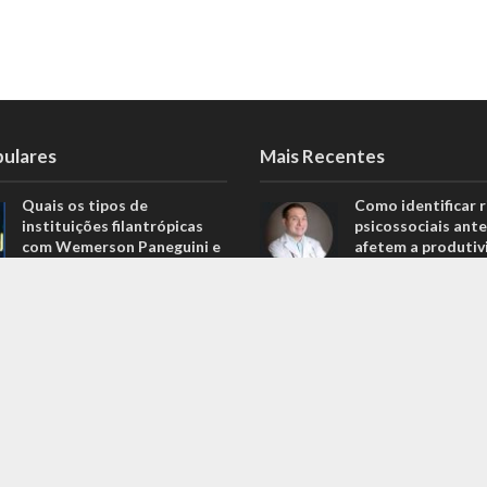
pulares
Mais Recentes
Quais os tipos de
Como identificar r
instituições filantrópicas
psicossociais ante
com Wemerson Paneguini e
afetem a produtiv
Ana Lúcia Lopes Paneguini
agosto 6, 2026
1.098 Visualizações
Carros de alto pa
Carros de alto padrão por
menos de 100 mil 
menos de 100 mil reais? Na
Nova Band Multim
Nova Band Multimarcas é
possível!
possível!
junho 13, 2022
646 Visualizações
Diesel verde: você
Análise de projeções
que o difere de u
financeiras com Rodrigo
biocombustível?
Balassiano: o guia