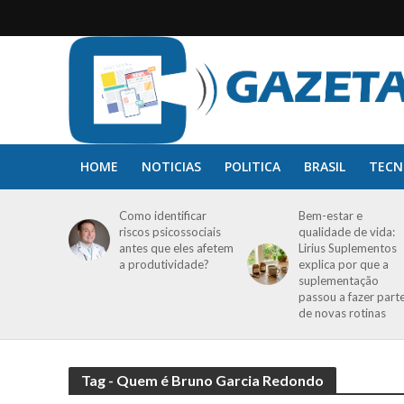
HOME
NOTICIAS
POLITICA
BRASIL
TECN
Como identificar
Bem-estar e
riscos psicossociais
qualidade de vida:
antes que eles afetem
Lirius Suplementos
a produtividade?
explica por que a
suplementação
passou a fazer part
de novas rotinas
Tag - Quem é Bruno Garcia Redondo