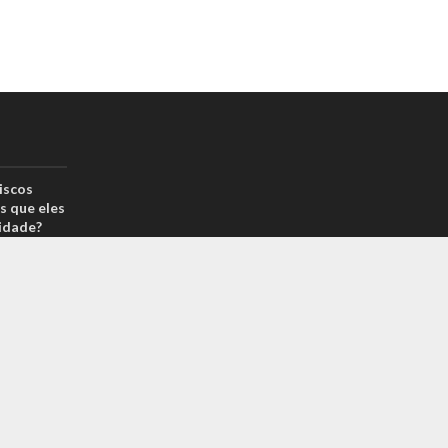
iscos
s que eles
idade?
drão por
reais? Na
arcas é
 sabe o
m