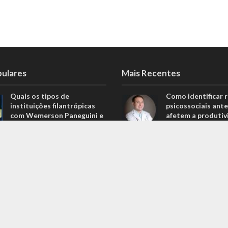
pulares
Mais Recentes
Quais os tipos de
Como identificar r
instituições filantrópicas
psicossociais ante
com Wemerson Paneguini e
afetem a produtiv
Ana Lúcia Lopes Paneguini
agosto 6, 2026
1.098 Visualizações
Carros de alto pa
Carros de alto padrão por
menos de 100 mil 
menos de 100 mil reais? Na
Nova Band Multim
Nova Band Multimarcas é
possível!
possível!
junho 13, 2022
646 Visualizações
Diesel verde: você
Análise de projeções
que o difere de u
financeiras com Rodrigo
biocombustível?
Balassiano: o guia