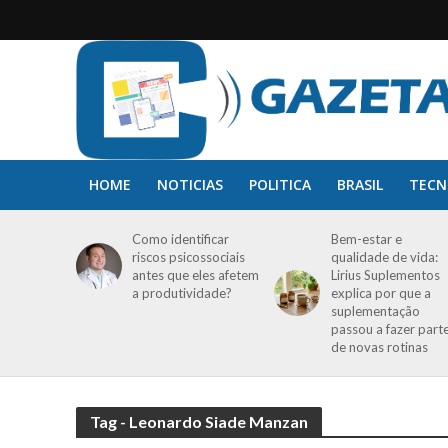
HOME
NOTICIAS
POLITICA
BRASIL
TECN
Como identificar
Bem-estar e
riscos psicossociais
qualidade de vida:
antes que eles afetem
Lirius Suplementos
a produtividade?
explica por que a
suplementação
passou a fazer part
de novas rotinas
Tag - Leonardo Siade Manzan