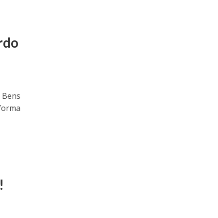
e
rdo
e Bens
eforma
!