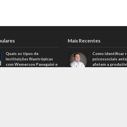
pulares
Mais Recentes
Quais os tipos de
Como identificar r
instituições filantrópicas
psicossociais ante
com Wemerson Paneguini e
afetem a produtiv
Ana Lúcia Lopes Paneguini
agosto 6, 2026
1.097 Visualizações
Carros de alto pa
Carros de alto padrão por
menos de 100 mil 
menos de 100 mil reais? Na
Nova Band Multim
Nova Band Multimarcas é
possível!
possível!
junho 13, 2022
645 Visualizações
Diesel verde: você
Análise de projeções
que o difere de u
financeiras com Rodrigo
biocombustível?
Balassiano: o guia