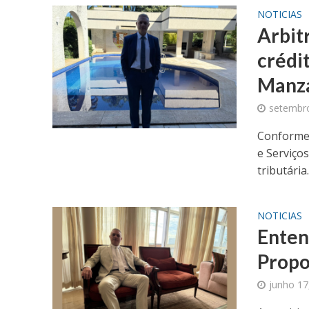
NOTICIAS
Arbit
crédi
Manz
setembro
Conforme 
e Serviço
tributária..
NOTICIAS
Enten
Propo
junho 17