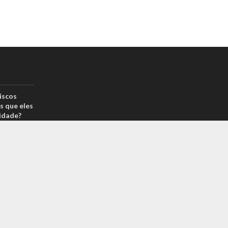
iscos
s que eles
idade?
drão por
reais? Na
arcas é
 sabe o
m