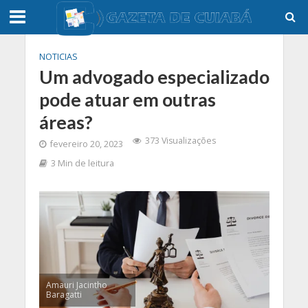
NOTICIAS
Um advogado especializado
pode atuar em outras
áreas?
373 Visualizações
fevereiro 20, 2023
3 Min de leitura
Amauri Jacintho
Baragatti