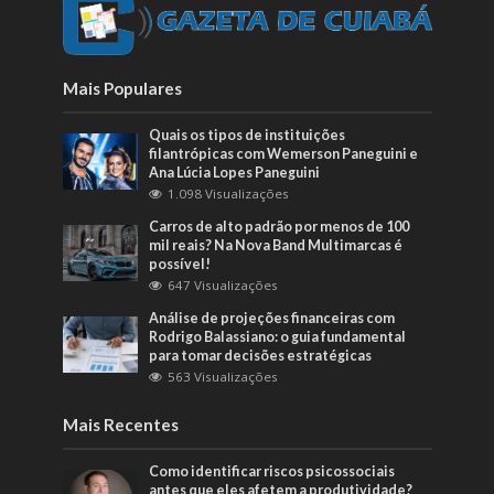
Mais Populares
Quais os tipos de instituições
filantrópicas com Wemerson Paneguini e
Ana Lúcia Lopes Paneguini
1.098 Visualizações
Carros de alto padrão por menos de 100
mil reais? Na Nova Band Multimarcas é
possível!
647 Visualizações
Análise de projeções financeiras com
Rodrigo Balassiano: o guia fundamental
para tomar decisões estratégicas
563 Visualizações
Mais Recentes
Como identificar riscos psicossociais
antes que eles afetem a produtividade?