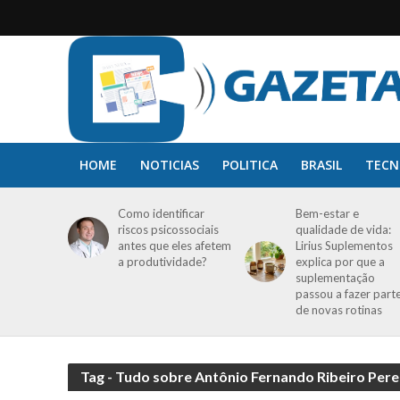
HOME
NOTICIAS
POLITICA
BRASIL
TECN
Como identificar
Bem-estar e
riscos psicossociais
qualidade de vida:
antes que eles afetem
Lirius Suplementos
a produtividade?
explica por que a
suplementação
passou a fazer part
de novas rotinas
Tag - Tudo sobre Antônio Fernando Ribeiro Pere