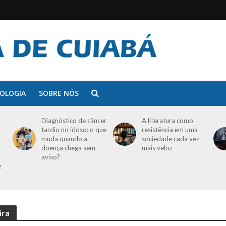
OLOGIA
SOBRE NÓS
Diagnóstico de câncer
A literatura como
tardio no idoso: o que
resistência em uma
muda quando a
sociedade cada vez
doença chega sem
mais veloz
aviso?
e
ira