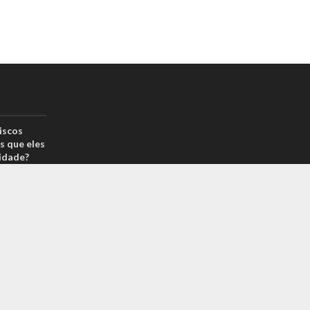
iscos
s que eles
idade?
drão por
reais? Na
arcas é
 sabe o
m