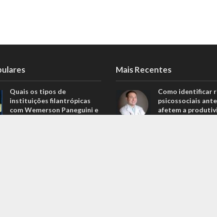
pulares
Mais Recentes
Quais os tipos de
Como identificar r
instituições filantrópicas
psicossociais ante
com Wemerson Paneguini e
afetem a produtiv
Ana Lúcia Lopes Paneguini
agosto 6, 2026
1.098 Visualizações
Carros de alto pa
Carros de alto padrão por
menos de 100 mil 
menos de 100 mil reais? Na
Nova Band Multim
Nova Band Multimarcas é
possível!
possível!
junho 13, 2022
646 Visualizações
Diesel verde: você
Análise de projeções
que o difere de u
financeiras com Rodrigo
biocombustível?
Balassiano: o guia