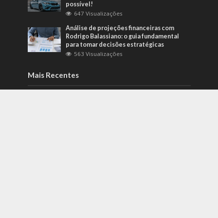
possível!
647 Visualizações
Análise de projeções financeiras com
Rodrigo Balassiano: o guia fundamental
para tomar decisões estratégicas
563 Visualizações
Mais Recentes
Como identificar riscos psicossociais
antes que eles afetem a produtividade?
agosto 6, 2026
Carros de alto padrão por menos de 100
mil reais? Na Nova Band Multimarcas é
possível!
junho 13, 2022
Diesel verde: você sabe o que o difere de
um biocombustível?
setembro 22, 2022