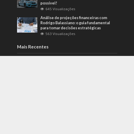
possível!
645 Visualizações
Análise de projeções financeiras com
Rodrigo Balassiano: o guia fundamental
para tomar decisões estratégicas
563 Visualizações
Mais Recentes
Bem-estar e qualidade de vida: Lirius
Suplementos explica por que a
suplementação passou a fazer parte de
novas rotinas
agosto 3, 2026
Carros de alto padrão por menos de 100
mil reais? Na Nova Band Multimarcas é
possível!
junho 13, 2022
Diesel verde: você sabe o que o difere de
um biocombustível?
setembro 22, 2022