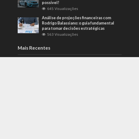
possível!
645 Visualizações
Análise de projeções financeiras com
Rodrigo Balassiano: o guia fundamental
para tomar decisões estratégicas
563 Visualizações
Mais Recentes
Como identificar riscos psicossociais
antes que eles afetem a produtividade?
agosto 6, 2026
Carros de alto padrão por menos de 100
mil reais? Na Nova Band Multimarcas é
possível!
junho 13, 2022
Diesel verde: você sabe o que o difere de
um biocombustível?
setembro 22, 2022