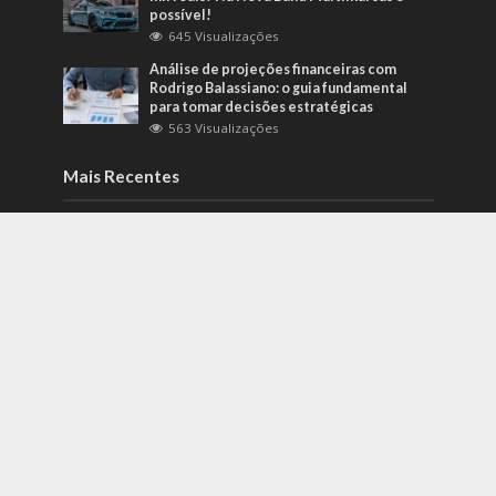
possível!
645 Visualizações
Análise de projeções financeiras com
Rodrigo Balassiano: o guia fundamental
para tomar decisões estratégicas
563 Visualizações
Mais Recentes
Como identificar riscos psicossociais
antes que eles afetem a produtividade?
agosto 6, 2026
Carros de alto padrão por menos de 100
mil reais? Na Nova Band Multimarcas é
possível!
junho 13, 2022
Diesel verde: você sabe o que o difere de
um biocombustível?
setembro 22, 2022