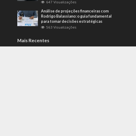
647 Visualizações
Análise de projeções financeiras com
Rodrigo Balassiano: o guia fundamental
para tomar decisões estratégicas
563 Visualizações
Mais Recentes
Como identificar riscos psicossociais
antes que eles afetem a produtividade?
agosto 6, 2026
Carros de alto padrão por menos de 100
mil reais? Na Nova Band Multimarcas é
possível!
junho 13, 2022
Diesel verde: você sabe o que o difere de
um biocombustível?
setembro 22, 2022
contato@gazetacuiaba.com.br
- tel.(11)91754-6532