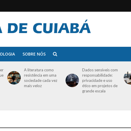
OLOGIA
SOBRE NÓS
er
A literatura como
Dados sensíveis com
que
resistência em uma
responsabilidade:
sociedade cada vez
privacidade e uso
mais veloz
ético em projetos de
grande escala