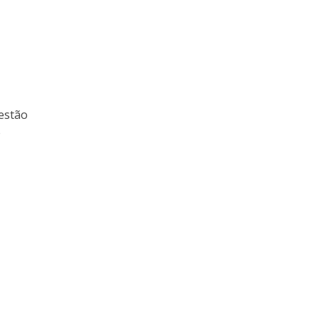
estão
e