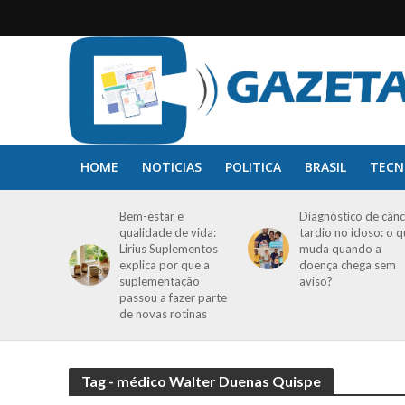
HOME
NOTICIAS
POLITICA
BRASIL
TECN
Bem-estar e
Diagnóstico de cânc
qualidade de vida:
tardio no idoso: o 
Lirius Suplementos
muda quando a
explica por que a
doença chega sem
suplementação
aviso?
passou a fazer parte
de novas rotinas
Tag - médico Walter Duenas Quispe