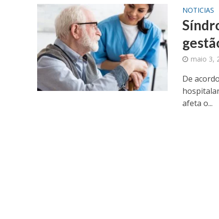
NOTICIAS
Síndr
gestã
maio 3, 
De acordo
hospitala
afeta o...