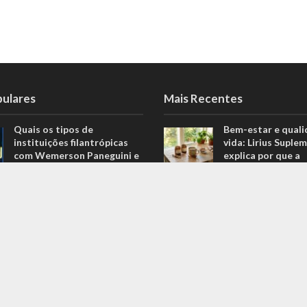
pulares
Mais Recentes
Quais os tipos de
Bem-estar e quali
instituições filantrópicas
vida: Lirius Suple
com Wemerson Paneguini e
explica por que a
Ana Lúcia Lopes Paneguini
suplementação pa
fazer parte de nov
1.097 Visualizações
agosto 3, 2026
Carros de alto padrão por
menos de 100 mil reais? Na
Carros de alto pa
Nova Band Multimarcas é
menos de 100 mil 
possível!
Nova Band Multim
possível!
645 Visualizações
junho 13, 2022
Análise de projeções
financeiras com Rodrigo
Diesel verde: você
Balassiano: o guia