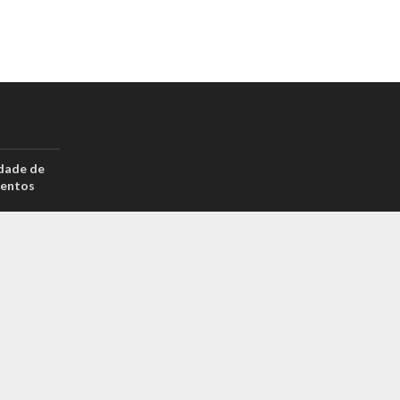
dade de
mentos
ssou a
as rotinas
drão por
reais? Na
arcas é
 sabe o