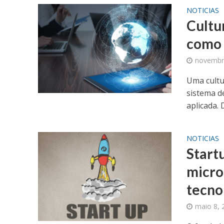
NOTICIAS
Cultu
como 
novembr
Uma cultu
sistema d
aplicada. 
NOTICIAS
Start
micro
tecno
maio 8, 