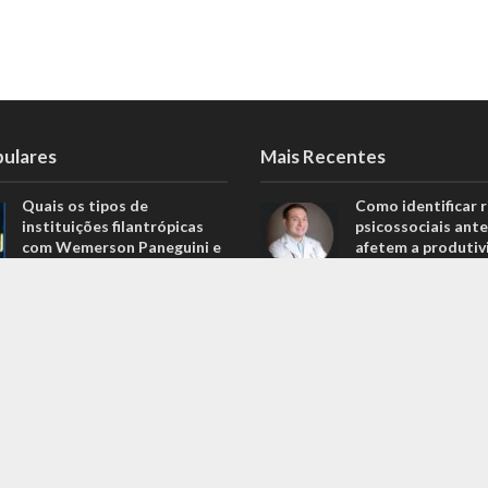
pulares
Mais Recentes
Quais os tipos de
Como identificar r
instituições filantrópicas
psicossociais ante
com Wemerson Paneguini e
afetem a produtiv
Ana Lúcia Lopes Paneguini
agosto 6, 2026
1.098 Visualizações
Carros de alto pa
Carros de alto padrão por
menos de 100 mil 
menos de 100 mil reais? Na
Nova Band Multim
Nova Band Multimarcas é
possível!
possível!
junho 13, 2022
646 Visualizações
Diesel verde: você
Análise de projeções
que o difere de u
financeiras com Rodrigo
biocombustível?
Balassiano: o guia