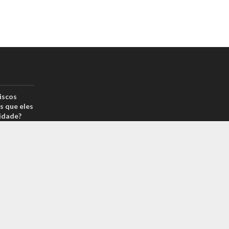
iscos
s que eles
idade?
drão por
reais? Na
arcas é
 sabe o
m