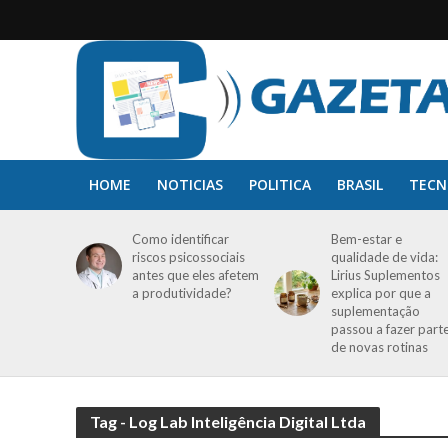
HOME
NOTICIAS
POLITICA
BRASIL
TECN
Como identificar
Bem-estar e
riscos psicossociais
qualidade de vida:
antes que eles afetem
Lirius Suplementos
a produtividade?
explica por que a
suplementação
passou a fazer part
de novas rotinas
Tag - Log Lab Inteligência Digital Ltda