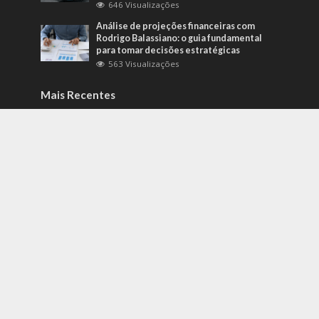
646 Visualizações
Análise de projeções financeiras com
Rodrigo Balassiano: o guia fundamental
para tomar decisões estratégicas
563 Visualizações
Mais Recentes
Como identificar riscos psicossociais
antes que eles afetem a produtividade?
agosto 6, 2026
Carros de alto padrão por menos de 100
mil reais? Na Nova Band Multimarcas é
possível!
junho 13, 2022
Diesel verde: você sabe o que o difere de
um biocombustível?
setembro 22, 2022
contato@gazetacuiaba.com.br
- tel.(11)91754-6532