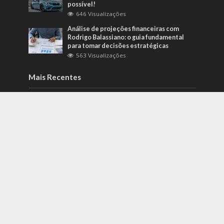
possível!
646 Visualizações
Análise de projeções financeiras com
Rodrigo Balassiano: o guia fundamental
para tomar decisões estratégicas
563 Visualizações
Mais Recentes
Como identificar riscos psicossociais
antes que eles afetem a produtividade?
agosto 6, 2026
Carros de alto padrão por menos de 100
mil reais? Na Nova Band Multimarcas é
possível!
junho 13, 2022
Diesel verde: você sabe o que o difere de
um biocombustível?
setembro 22, 2022