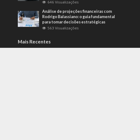
646 Visualizações
Análise de projeções financeiras com
Rodrigo Balassiano: o guia fundamental
para tomar decisões estratégicas
563 Visualizações
Mais Recentes
Como identificar riscos psicossociais
antes que eles afetem a produtividade?
agosto 6, 2026
Carros de alto padrão por menos de 100
mil reais? Na Nova Band Multimarcas é
possível!
junho 13, 2022
Diesel verde: você sabe o que o difere de
um biocombustível?
setembro 22, 2022
contato@gazetacuiaba.com.br
- tel.(11)91754-6532