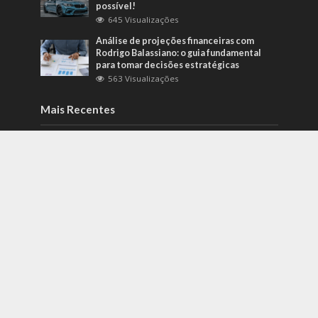
possível!
645 Visualizações
Análise de projeções financeiras com
Rodrigo Balassiano: o guia fundamental
para tomar decisões estratégicas
563 Visualizações
Mais Recentes
Como identificar riscos psicossociais
antes que eles afetem a produtividade?
agosto 6, 2026
Carros de alto padrão por menos de 100
mil reais? Na Nova Band Multimarcas é
possível!
junho 13, 2022
Diesel verde: você sabe o que o difere de
um biocombustível?
setembro 22, 2022