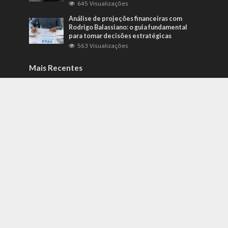
645 Visualizações
Análise de projeções financeiras com
Rodrigo Balassiano: o guia fundamental
para tomar decisões estratégicas
563 Visualizações
Mais Recentes
Como identificar riscos psicossociais
antes que eles afetem a produtividade?
agosto 6, 2026
Carros de alto padrão por menos de 100
mil reais? Na Nova Band Multimarcas é
possível!
junho 13, 2022
Diesel verde: você sabe o que o difere de
um biocombustível?
setembro 22, 2022
contato@gazetacuiaba.com.br
- tel.(11)91754-6532