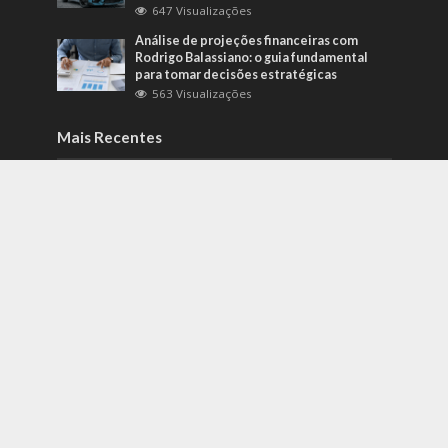
647 Visualizações
Análise de projeções financeiras com
Rodrigo Balassiano: o guia fundamental
para tomar decisões estratégicas
563 Visualizações
Mais Recentes
Como identificar riscos psicossociais
antes que eles afetem a produtividade?
agosto 6, 2026
Carros de alto padrão por menos de 100
mil reais? Na Nova Band Multimarcas é
possível!
junho 13, 2022
Diesel verde: você sabe o que o difere de
um biocombustível?
setembro 22, 2022