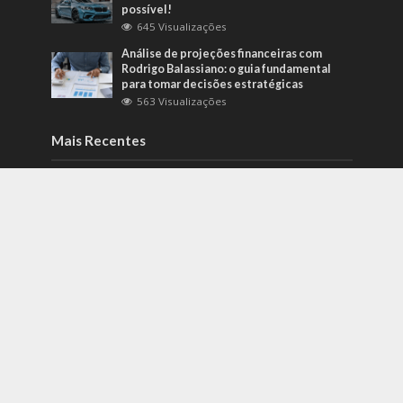
possível!
645 Visualizações
Análise de projeções financeiras com
Rodrigo Balassiano: o guia fundamental
para tomar decisões estratégicas
563 Visualizações
Mais Recentes
Bem-estar e qualidade de vida: Lirius
Suplementos explica por que a
suplementação passou a fazer parte de
novas rotinas
agosto 3, 2026
Carros de alto padrão por menos de 100
mil reais? Na Nova Band Multimarcas é
possível!
junho 13, 2022
Diesel verde: você sabe o que o difere de
um biocombustível?
setembro 22, 2022