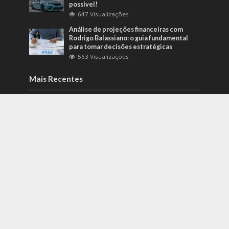
possível!
647 Visualizações
Análise de projeções financeiras com
Rodrigo Balassiano: o guia fundamental
para tomar decisões estratégicas
563 Visualizações
Mais Recentes
Como identificar riscos psicossociais
antes que eles afetem a produtividade?
agosto 6, 2026
Carros de alto padrão por menos de 100
mil reais? Na Nova Band Multimarcas é
possível!
junho 13, 2022
Diesel verde: você sabe o que o difere de
um biocombustível?
setembro 22, 2022