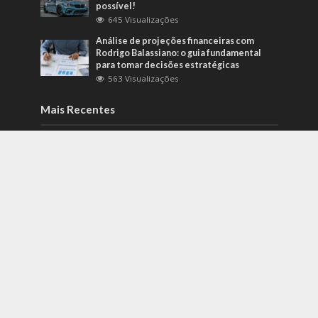
possível!
645 Visualizações
Análise de projeções financeiras com
Rodrigo Balassiano: o guia fundamental
para tomar decisões estratégicas
563 Visualizações
Mais Recentes
Como identificar riscos psicossociais
antes que eles afetem a produtividade?
agosto 6, 2026
Carros de alto padrão por menos de 100
mil reais? Na Nova Band Multimarcas é
possível!
junho 13, 2022
Diesel verde: você sabe o que o difere de
um biocombustível?
setembro 22, 2022