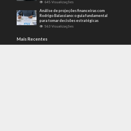
645 Visualizações
Análise de projeções financeiras com
Rodrigo Balassiano: o guia fundamental
para tomar decisões estratégicas
563 Visualizações
Mais Recentes
Como identificar riscos psicossociais
antes que eles afetem a produtividade?
agosto 6, 2026
Carros de alto padrão por menos de 100
mil reais? Na Nova Band Multimarcas é
possível!
junho 13, 2022
Diesel verde: você sabe o que o difere de
um biocombustível?
setembro 22, 2022
contato@gazetacuiaba.com.br
- tel.(11)91754-6532