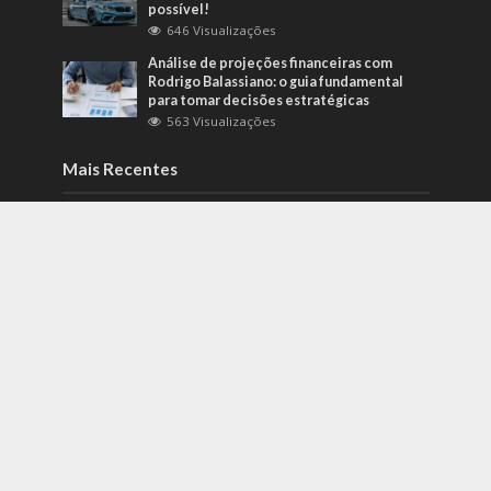
possível!
646 Visualizações
Análise de projeções financeiras com
Rodrigo Balassiano: o guia fundamental
para tomar decisões estratégicas
563 Visualizações
Mais Recentes
Como identificar riscos psicossociais
antes que eles afetem a produtividade?
agosto 6, 2026
Carros de alto padrão por menos de 100
mil reais? Na Nova Band Multimarcas é
possível!
junho 13, 2022
Diesel verde: você sabe o que o difere de
um biocombustível?
setembro 22, 2022