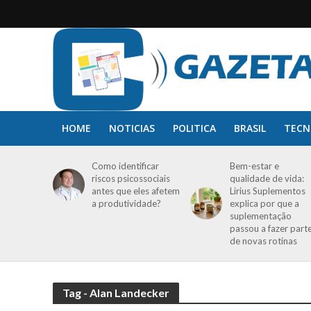
HOME
NOTICIAS
POLITICA
BRASIL
TECN
Como identificar
Bem-estar e
riscos psicossociais
qualidade de vida:
antes que eles afetem
Lirius Suplementos
a produtividade?
explica por que a
suplementação
passou a fazer part
de novas rotinas
Tag - Alan Landecker