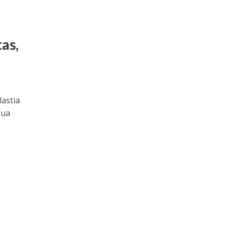
tas,
lastia
sua