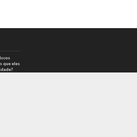
iscos
s que eles
idade?
drão por
reais? Na
arcas é
 sabe o
m