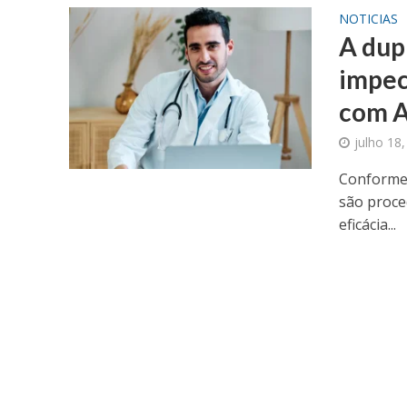
NOTICIAS
A dup
impecá
com A
julho 18
Conforme 
são proce
eficácia...