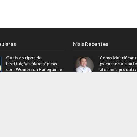
pulares
Mais Recentes
Quais os tipos de
Como identificar r
instituições filantrópicas
psicossociais ante
com Wemerson Paneguini e
afetem a produtiv
Ana Lúcia Lopes Paneguini
agosto 6, 2026
1.098 Visualizações
Carros de alto pa
Carros de alto padrão por
menos de 100 mil 
menos de 100 mil reais? Na
Nova Band Multim
Nova Band Multimarcas é
possível!
possível!
junho 13, 2022
645 Visualizações
Diesel verde: você
Análise de projeções
que o difere de u
financeiras com Rodrigo
biocombustível?
Balassiano: o guia