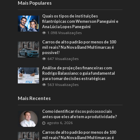
Mais Populares
Quais os tipos de instituições
filantrópicas com Wemerson Paneguini e
Ana Lúcia Lopes Paneguini
1.098 Visualizações
Carros de alto padrão por menos de 100
mil reais? Na Nova Band Multimarcas é
possível!
647 Visualizações
Análise de projeções financeiras com
Rodrigo Balassiano: o guia fundamental
para tomar decisões estratégicas
563 Visualizações
Mais Recentes
Como identificar riscos psicossociais
antes que eles afetem a produtividade?
agosto 6, 2026
Carros de alto padrão por menos de 100
mil reais? Na Nova Band Multimarcas é