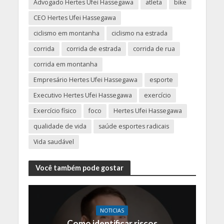
Advogado Hertes Ufei Hassegawa
atleta
bike
CEO Hertes Ufei Hassegawa
ciclismo em montanha
ciclismo na estrada
corrida
corrida de estrada
corrida de rua
corrida em montanha
Empresário Hertes Ufei Hassegawa
esporte
Executivo Hertes Ufei Hassegawa
exercício
Exercício físico
foco
Hertes Ufei Hassegawa
qualidade de vida
saúde esportes radicais
Vida saudável
Você também pode gostar
NOTICIAS
Como identificar riscos