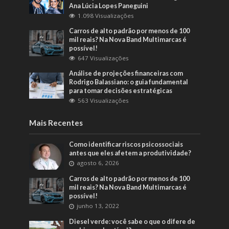
Ana Lúcia Lopes Paneguini
1.098 Visualizações
Carros de alto padrão por menos de 100
mil reais? Na Nova Band Multimarcas é
possível!
647 Visualizações
Análise de projeções financeiras com
Rodrigo Balassiano: o guia fundamental
para tomar decisões estratégicas
563 Visualizações
Mais Recentes
Como identificar riscos psicossociais
antes que eles afetem a produtividade?
agosto 6, 2026
Carros de alto padrão por menos de 100
mil reais? Na Nova Band Multimarcas é
possível!
junho 13, 2022
Diesel verde: você sabe o que o difere de