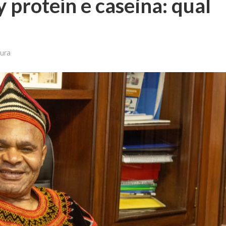
 protein e caseína: qual
tura