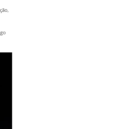
ção,
ogo