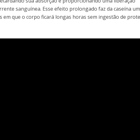
 retardando sua absorção e proporcionando uma liberação
rrente sanguínea. Esse efeito prolongado faz da caseína u
s em que o corpo ficará longas horas sem ingestão de prote