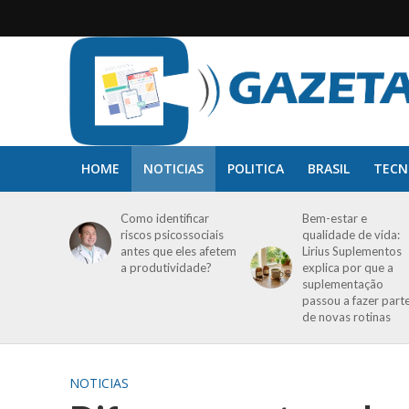
HOME
NOTICIAS
POLITICA
BRASIL
TECN
Como identificar
Bem-estar e
riscos psicossociais
qualidade de vida:
antes que eles afetem
Lirius Suplementos
a produtividade?
explica por que a
suplementação
passou a fazer part
de novas rotinas
NOTICIAS