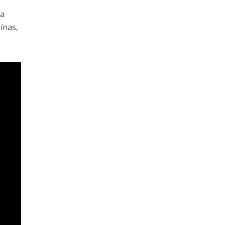
ma
ínas,