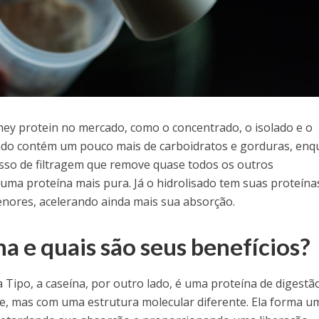
hey protein no mercado, como o concentrado, o isolado e o
rado contém um pouco mais de carboidratos e gorduras, en
sso de filtragem que remove quase todos os outros
ma proteína mais pura. Já o hidrolisado tem suas proteína
ores, acelerando ainda mais sua absorção.
na e quais são seus benefícios?
ipo, a caseína, por outro lado, é uma proteína de digestã
te, mas com uma estrutura molecular diferente. Ela forma u