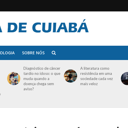
OLOGIA
SOBRE NÓS
Diagnóstico de câncer
A literatura como
tardio no idoso: o que
resistência em uma
muda quando a
sociedade cada vez
doença chega sem
mais veloz
aviso?
e