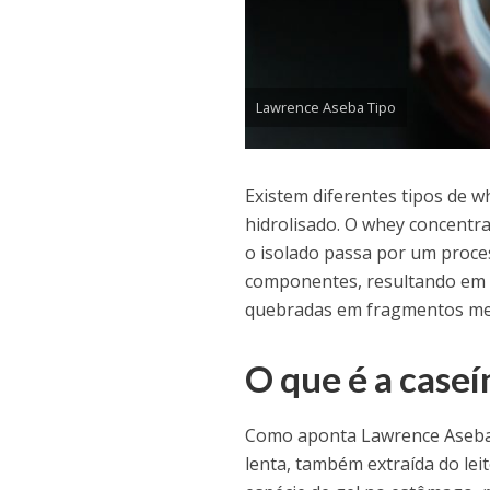
Lawrence Aseba Tipo
Existem diferentes tipos de w
hidrolisado. O whey concent
o isolado passa por um proce
componentes, resultando em u
quebradas em fragmentos men
O que é a caseí
Como aponta Lawrence Aseba T
lenta, também extraída do lei