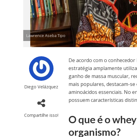
Lawrence Aseba Tipo
De acordo com o conhecedor 
estratégia amplamente utiliza
ganho de massa muscular, re
mais populares, destacam-se o
Diego Velázquez
aminoácidos essenciais. No e
possuem características disti
Compartilhe isso!
O que é o whey
organismo?