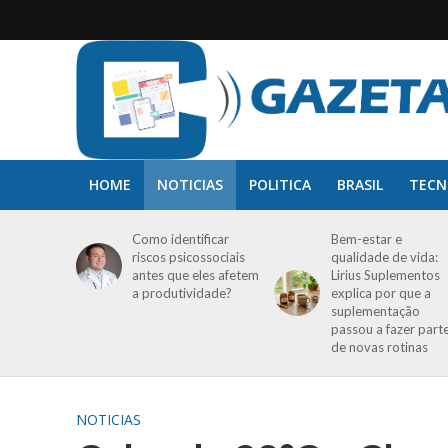
HOME
NOTICIAS
POLITICA
BRASIL
TECN
Como identificar
Bem-estar e
riscos psicossociais
qualidade de vida:
antes que eles afetem
Lirius Suplementos
a produtividade?
explica por que a
suplementação
passou a fazer part
de novas rotinas
NOTICIAS