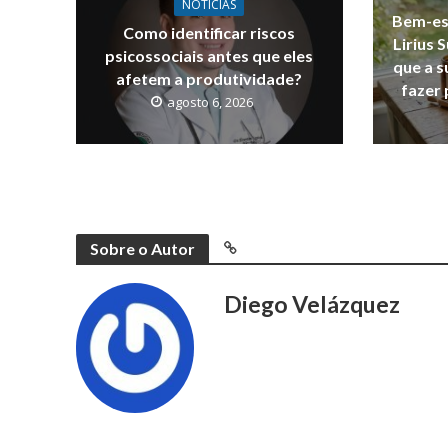
NOTICIAS
Bem-est
Como identificar riscos
Lirius 
psicossociais antes que eles
que a 
afetem a produtividade?
fazer 
agosto 6, 2026
Sobre o Autor
Diego Velázquez