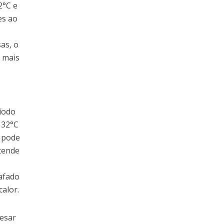
2°C e
es ao
as, o
a mais
ríodo
 32°C
e pode
 tende
afado
alor.
pesar