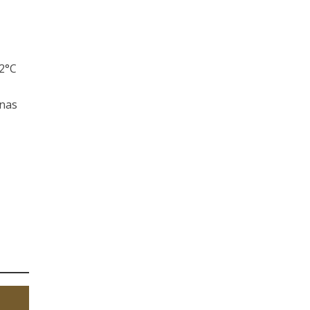
32°C
 nas