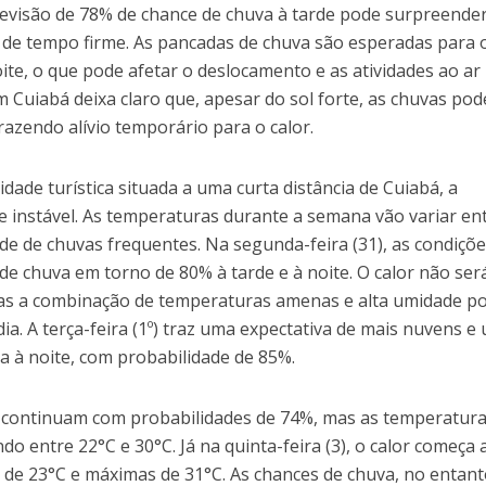
revisão de 78% de chance de chuva à tarde pode surpreende
 de tempo firme. As pancadas de chuva são esperadas para 
oite, o que pode afetar o deslocamento e as atividades ao ar l
em Cuiabá deixa claro que, apesar do sol forte, as chuvas po
azendo alívio temporário para o calor.
ade turística situada a uma curta distância de Cuiabá, a
e instável. As temperaturas durante a semana vão variar en
ade de chuvas frequentes. Na segunda-feira (31), as condiçõ
e chuva em torno de 80% à tarde e à noite. O calor não ser
as a combinação de temperaturas amenas e alta umidade p
ia. A terça-feira (1º) traz uma expectativa de mais nuvens e
 à noite, com probabilidade de 85%.
as continuam com probabilidades de 74%, mas as temperatur
 entre 22°C e 30°C. Já na quinta-feira (3), o calor começa 
de 23°C e máximas de 31°C. As chances de chuva, no entant