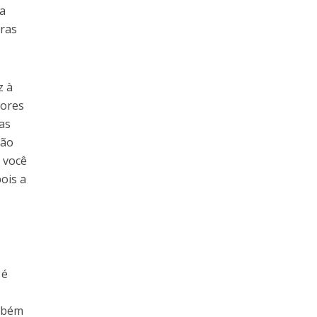
ra
uras
z à
dores
as
ção
e você
ois a
 é
ambém