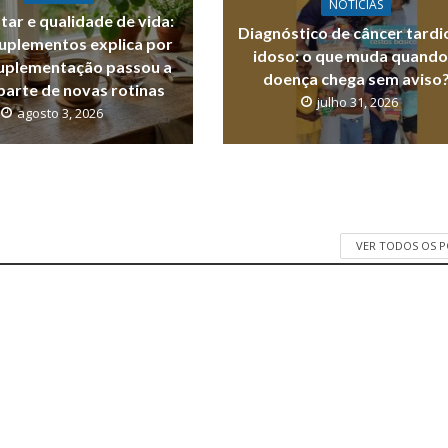
NOTICIAS
ar e qualidade de vida:
Diagnóstico de câncer tardi
Suplementos explica por
idoso: o que muda quando
suplementação passou a
doença chega sem aviso
parte de novas rotinas
julho 31, 2026
agosto 3, 2026
VER TODOS OS 