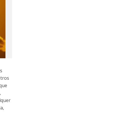
es
etros
 que
,
lquer
a,