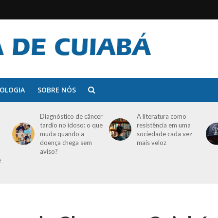
OLOGIA
SOBRE NÓS
Diagnóstico de câncer
A literatura como
tardio no idoso: o que
resistência em uma
muda quando a
sociedade cada vez
doença chega sem
mais veloz
aviso?
e