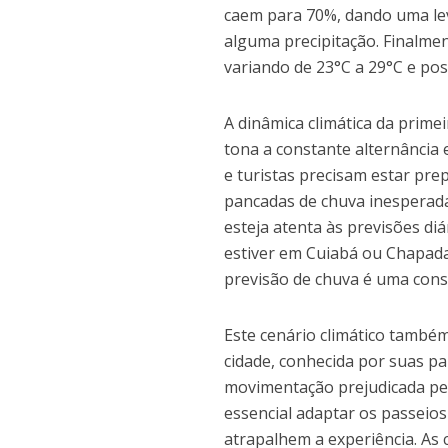
caem para 70%, dando uma le
alguma precipitação. Finalmen
variando de 23°C a 29°C e poss
A dinâmica climática da prim
tona a constante alternância
e turistas precisam estar pr
pancadas de chuva inesperad
esteja atenta às previsões di
estiver em Cuiabá ou Chapada
previsão de chuva é uma cons
Este cenário climático també
cidade, conhecida por suas pa
movimentação prejudicada pela
essencial adaptar os passeios
atrapalhem a experiência. As 