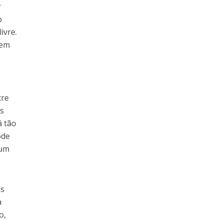
r
o
ivre.
dem
tre
es
á tão
ode
 um
as
a
o,