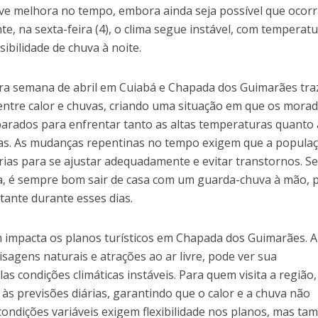
ve melhora no tempo, embora ainda seja possível que ocor
te, na sexta-feira (4), o clima segue instável, com temperat
ibilidade de chuva à noite.
eira semana de abril em Cuiabá e Chapada dos Guimarães tra
 entre calor e chuvas, criando uma situação em que os mora
eparados para enfrentar tanto as altas temperaturas quanto 
as. As mudanças repentinas no tempo exigem que a popula
árias para se ajustar adequadamente e evitar transtornos. S
, é sempre bom sair de casa com um guarda-chuva à mão, p
tante durante esses dias.
m impacta os planos turísticos em Chapada dos Guimarães. A
isagens naturais e atrações ao ar livre, pode ver sua
s condições climáticas instáveis. Para quem visita a região,
 às previsões diárias, garantindo que o calor e a chuva não
condições variáveis exigem flexibilidade nos planos, mas t