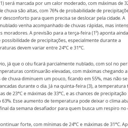
31) será marcada por um calor moderado, com máximas de 3
e chuva são altas, com 76% de probabilidade de precipitaçõ
r desconforto para quem precisa se deslocar pela cidade. A
 nublado venha acompanhado de chuvas rápidas, mas intens
os moradores. A previsão para a terça-feira (1º) aponta aind
possibilidade de precipitações, especialmente durante a
aturas devem variar entre 24°C e 31°C.
ívio, já que o céu ficará parcialmente nublado, com sol no pe
emperaturas continuarão elevadas, com máximas chegando a
es de chuva diminuem um pouco, ficando em 55%, mas não s
ancadas durante o dia. Já na quinta-feira (3), a temperatura
as de 23°C e máximas de 33°C, e as chances de precipitação
63%. Esse aumento de temperatura pode deixar o clima ab
 final da semana desafiador para quem busca um respiro no c
ai continuar forte, com mínimas de 24°C e máximas de 31°C. A