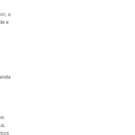
or, o
de e
ainda
is
ca,
iços