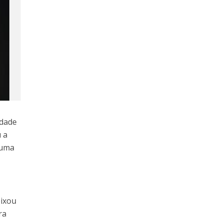
idade
 a
 uma
eixou
ra