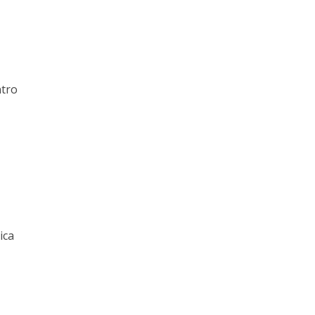
ntro
ica