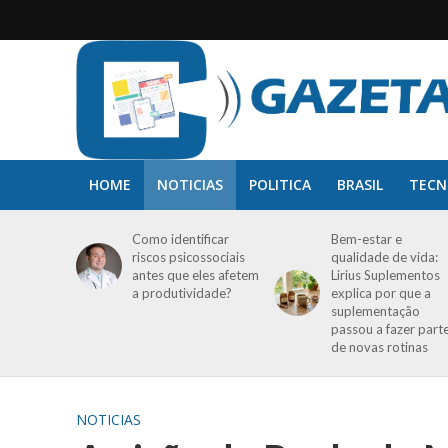
HOME
NOTICIAS
POLITICA
BRASIL
TECN
Como identificar
Bem-estar e
riscos psicossociais
qualidade de vida:
antes que eles afetem
Lirius Suplementos
a produtividade?
explica por que a
suplementação
passou a fazer part
de novas rotinas
NOTICIAS