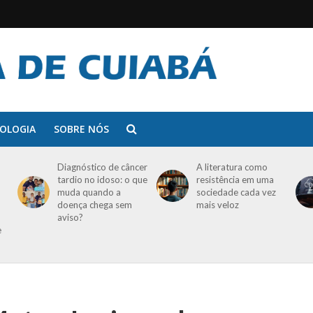
OLOGIA
SOBRE NÓS
Diagnóstico de câncer
A literatura como
tardio no idoso: o que
resistência em uma
muda quando a
sociedade cada vez
doença chega sem
mais veloz
aviso?
e