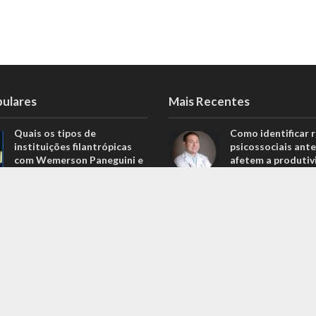
pulares
Mais Recentes
Quais os tipos de
Como identificar r
instituições filantrópicas
psicossociais ante
com Wemerson Paneguini e
afetem a produtiv
Ana Lúcia Lopes Paneguini
agosto 6, 2026
1.098 Visualizações
Carros de alto pa
Carros de alto padrão por
menos de 100 mil 
menos de 100 mil reais? Na
Nova Band Multim
Nova Band Multimarcas é
possível!
possível!
junho 13, 2022
646 Visualizações
Diesel verde: você
Análise de projeções
que o difere de u
financeiras com Rodrigo
biocombustível?
Balassiano: o guia