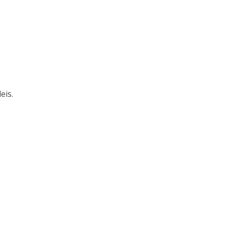
e
e
eis.