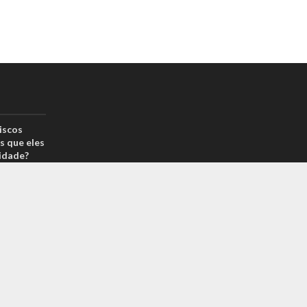
iscos
s que eles
idade?
drão por
reais? Na
arcas é
 sabe o
m