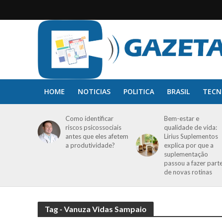
HOME
NOTICIAS
POLITICA
BRASIL
TECN
Como identificar
Bem-estar e
riscos psicossociais
qualidade de vida:
antes que eles afetem
Lirius Suplementos
a produtividade?
explica por que a
suplementação
passou a fazer part
de novas rotinas
Tag - Vanuza Vidas Sampaio