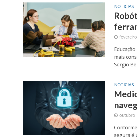
NOTICIAS
Robót
ferra
fevereir
Educação 
mais cons
Sergio Ben
NOTICIAS
Medid
naveg
outubro 
Conforme 
segura é 