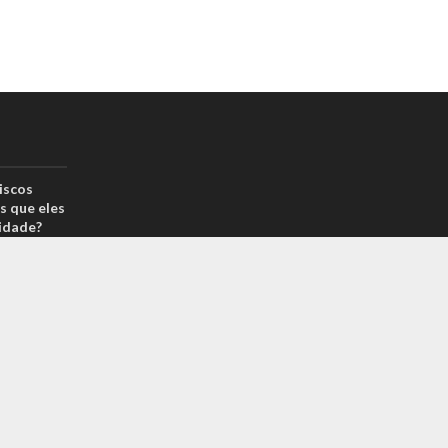
iscos
s que eles
idade?
drão por
reais? Na
arcas é
 sabe o
m