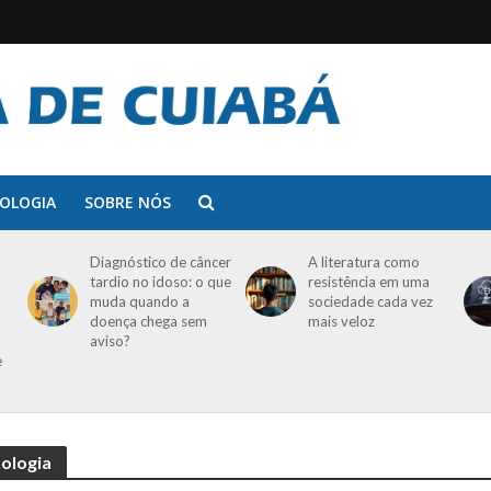
OLOGIA
SOBRE NÓS
Diagnóstico de câncer
A literatura como
tardio no idoso: o que
resistência em uma
muda quando a
sociedade cada vez
doença chega sem
mais veloz
aviso?
e
nologia