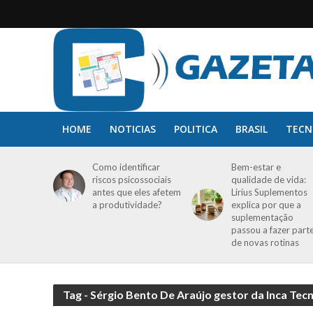
HOME
NOTICIAS
POLITICA
BRASIL
TECN
Como identificar
Bem-estar e
riscos psicossociais
qualidade de vida:
antes que eles afetem
Lirius Suplementos
a produtividade?
explica por que a
suplementação
passou a fazer part
de novas rotinas
Tag - Sérgio Bento De Araújo gestor da Inca Tec