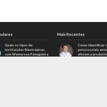
pulares
Mais Recentes
Quais os tipos de
Como identificar r
instituições filantrópicas
psicossociais ante
com Wemerson Paneguini e
afetem a produtiv
Ana Lúcia Lopes Paneguini
agosto 6, 2026
1.098 Visualizações
Carros de alto pa
Carros de alto padrão por
menos de 100 mil 
menos de 100 mil reais? Na
Nova Band Multim
Nova Band Multimarcas é
possível!
possível!
junho 13, 2022
646 Visualizações
Diesel verde: você
Análise de projeções
que o difere de u
financeiras com Rodrigo
biocombustível?
Balassiano: o guia