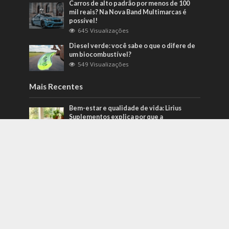
Carros de alto padrão por menos de 100
mil reais? Na Nova Band Multimarcas é
possível!
645 Visualizações
Diesel verde: você sabe o que o difere de
um biocombustível?
549 Visualizações
Mais Recentes
Bem-estar e qualidade de vida: Lirius
Suplementos explica por que a
suplementação passou a fazer parte de
novas rotinas
agosto 3, 2026
Carros de alto padrão por menos de 100
mil reais? Na Nova Band Multimarcas é
possível!
junho 13, 2022
Diesel verde: você sabe o que o difere de
um biocombustível?
setembro 22, 2022