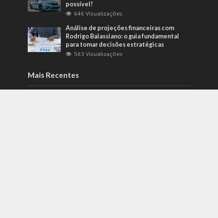
possível!
646 Visualizações
Análise de projeções financeiras com
Rodrigo Balassiano: o guia fundamental
para tomar decisões estratégicas
563 Visualizações
Mais Recentes
Como identificar riscos psicossociais
antes que eles afetem a produtividade?
agosto 6, 2026
Carros de alto padrão por menos de 100
mil reais? Na Nova Band Multimarcas é
possível!
junho 13, 2022
Diesel verde: você sabe o que o difere de
um biocombustível?
setembro 22, 2022