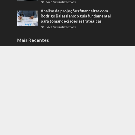
647 Visualizações
Análise de projeções financeiras com
Rodrigo Balassiano: o guia fundamental
para tomar decisões estratégicas
563 Visualizações
Mais Recentes
Como identificar riscos psicossociais
antes que eles afetem a produtividade?
agosto 6, 2026
Carros de alto padrão por menos de 100
mil reais? Na Nova Band Multimarcas é
possível!
junho 13, 2022
Diesel verde: você sabe o que o difere de
um biocombustível?
setembro 22, 2022
contato@gazetacuiaba.com.br
- tel.(11)91754-6532