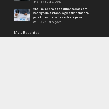
646 Visualizações
Análise de projeções financeiras com
Rodrigo Balassiano: o guia fundamental
para tomar decisões estratégicas
563 Visualizações
Mais Recentes
Como identificar riscos psicossociais
antes que eles afetem a produtividade?
agosto 6, 2026
Carros de alto padrão por menos de 100
mil reais? Na Nova Band Multimarcas é
possível!
junho 13, 2022
Diesel verde: você sabe o que o difere de
um biocombustível?
setembro 22, 2022
contato@gazetacuiaba.com.br
- tel.(11)91754-6532