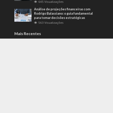
645 Visualizações
Análise de projeções financeiras com
Rodrigo Balassiano: o guia fundamental
para tomar decisões estratégicas
563 Visualizações
Mais Recentes
Como identificar riscos psicossociais
antes que eles afetem a produtividade?
agosto 6, 2026
Carros de alto padrão por menos de 100
mil reais? Na Nova Band Multimarcas é
possível!
junho 13, 2022
Diesel verde: você sabe o que o difere de
um biocombustível?
setembro 22, 2022
contato@gazetacuiaba.com.br
- tel.(11)91754-6532