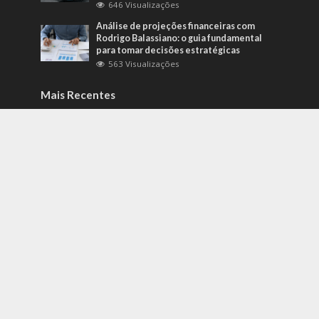
646 Visualizações
Análise de projeções financeiras com
Rodrigo Balassiano: o guia fundamental
para tomar decisões estratégicas
563 Visualizações
Mais Recentes
Como identificar riscos psicossociais
antes que eles afetem a produtividade?
agosto 6, 2026
Carros de alto padrão por menos de 100
mil reais? Na Nova Band Multimarcas é
possível!
junho 13, 2022
Diesel verde: você sabe o que o difere de
um biocombustível?
setembro 22, 2022
contato@gazetacuiaba.com.br
- tel.(11)91754-6532