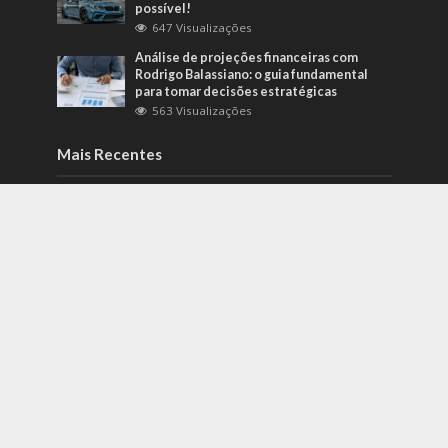
possível!
647 Visualizações
Análise de projeções financeiras com
Rodrigo Balassiano: o guia fundamental
para tomar decisões estratégicas
563 Visualizações
Mais Recentes
Como identificar riscos psicossociais
antes que eles afetem a produtividade?
agosto 6, 2026
Carros de alto padrão por menos de 100
mil reais? Na Nova Band Multimarcas é
possível!
junho 13, 2022
Diesel verde: você sabe o que o difere de
um biocombustível?
setembro 22, 2022