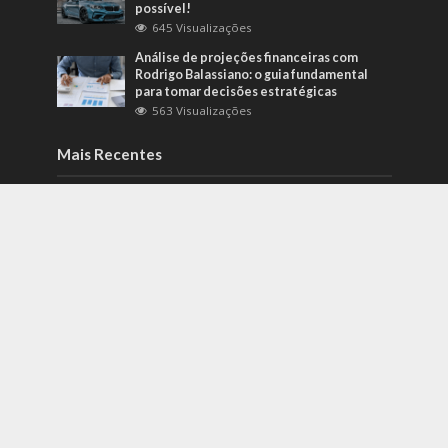
possível!
645 Visualizações
Análise de projeções financeiras com
Rodrigo Balassiano: o guia fundamental
para tomar decisões estratégicas
563 Visualizações
Mais Recentes
Como identificar riscos psicossociais
antes que eles afetem a produtividade?
agosto 6, 2026
Carros de alto padrão por menos de 100
mil reais? Na Nova Band Multimarcas é
possível!
junho 13, 2022
Diesel verde: você sabe o que o difere de
um biocombustível?
setembro 22, 2022