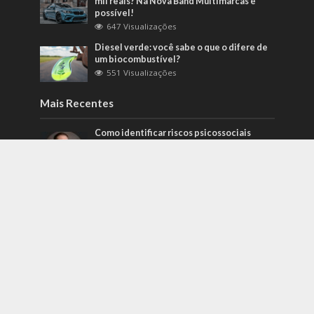
mil reais? Na Nova Band Multimarcas é
possível!
647 Visualizações
Diesel verde: você sabe o que o difere de
um biocombustível?
551 Visualizações
Mais Recentes
Como identificar riscos psicossociais
antes que eles afetem a produtividade?
agosto 6, 2026
Carros de alto padrão por menos de 100
mil reais? Na Nova Band Multimarcas é
possível!
junho 13, 2022
Diesel verde: você sabe o que o difere de
um biocombustível?
setembro 22, 2022