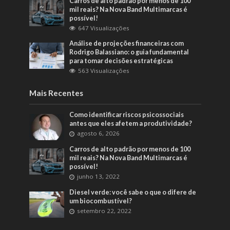
Carros de alto padrão por menos de 100
mil reais? Na Nova Band Multimarcas é
possível!
647 Visualizações
Análise de projeções financeiras com
Rodrigo Balassiano: o guia fundamental
para tomar decisões estratégicas
563 Visualizações
Mais Recentes
Como identificar riscos psicossociais
antes que eles afetem a produtividade?
agosto 6, 2026
Carros de alto padrão por menos de 100
mil reais? Na Nova Band Multimarcas é
possível!
junho 13, 2022
Diesel verde: você sabe o que o difere de
um biocombustível?
setembro 22, 2022