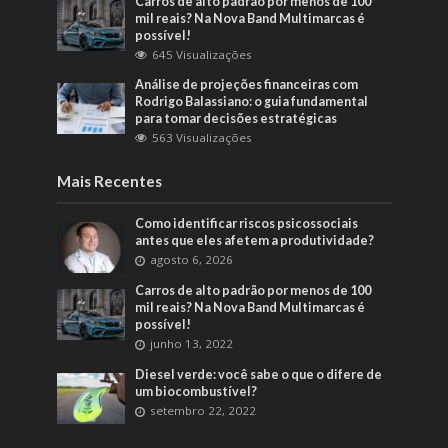
Carros de alto padrão por menos de 100
mil reais? Na Nova Band Multimarcas é
possível!
645 Visualizações
Análise de projeções financeiras com
Rodrigo Balassiano: o guia fundamental
para tomar decisões estratégicas
563 Visualizações
Mais Recentes
Como identificar riscos psicossociais
antes que eles afetem a produtividade?
agosto 6, 2026
Carros de alto padrão por menos de 100
mil reais? Na Nova Band Multimarcas é
possível!
junho 13, 2022
Diesel verde: você sabe o que o difere de
um biocombustível?
setembro 22, 2022