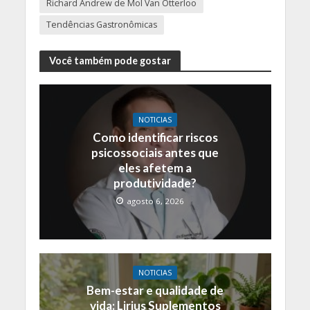
Richard Andrew de Mol Van Otterloo
Tendências Gastronômicas
Você também pode gostar
NOTICIAS
Como identificar riscos
psicossociais antes que
eles afetem a
produtividade?
agosto 6, 2026
NOTICIAS
Bem-estar e qualidade de
vida: Lirius Suplementos