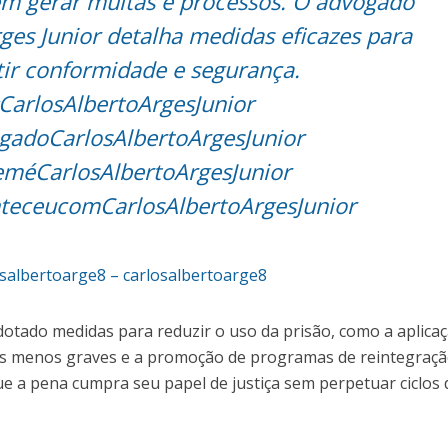
em gerar multas e processos. O advogado
rges Junior detalha medidas eficazes para
tir conformidade e segurança.
CarlosAlbertoArgesJunior
gadoCarlosAlbertoArgesJunior
méCarlosAlbertoArgesJunior
eceucomCarlosAlbertoArgesJunior
osalbertoarge8 – carlosalbertoarge8
dotado medidas para reduzir o uso da prisão, como a aplica
mes menos graves e a promoção de programas de reintegraç
que a pena cumpra seu papel de justiça sem perpetuar ciclos 