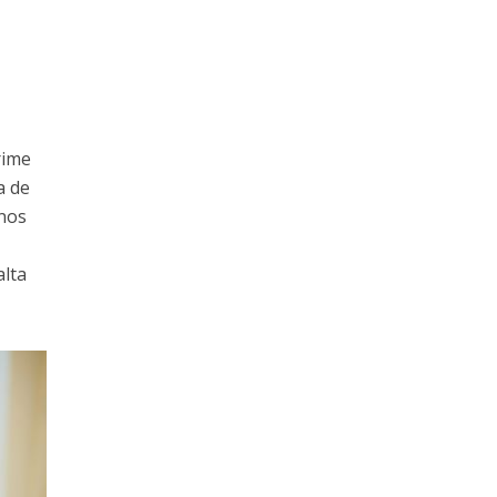
rime
a de
anos
alta