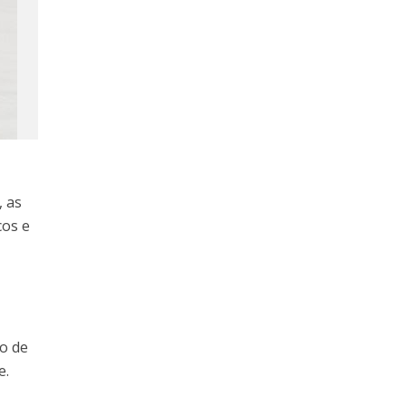
, as
cos e
o
so de
e.