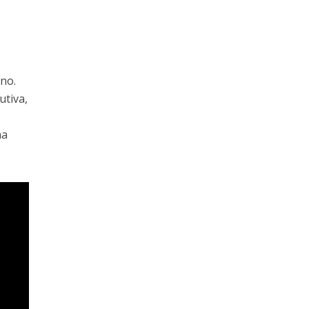
rno.
utiva,
ma