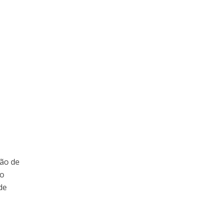
ção de
ão
de