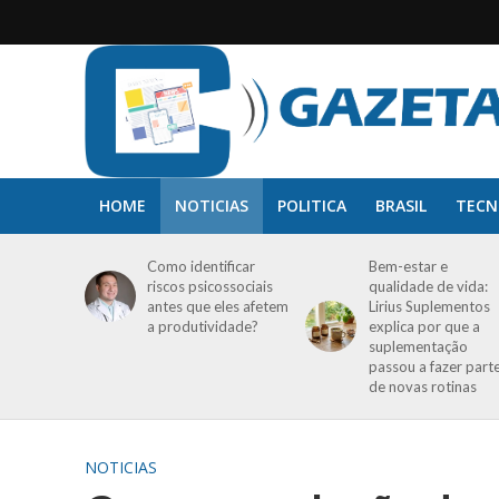
HOME
NOTICIAS
POLITICA
BRASIL
TECN
Como identificar
Bem-estar e
riscos psicossociais
qualidade de vida:
antes que eles afetem
Lirius Suplementos
a produtividade?
explica por que a
suplementação
passou a fazer part
de novas rotinas
NOTICIAS