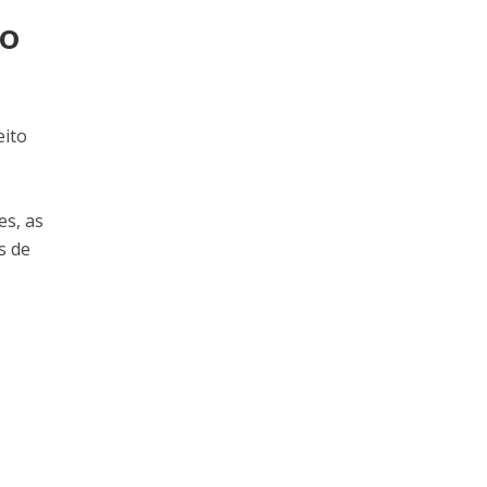
do
eito
es, as
s de