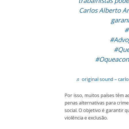
trabalhistas pod
Carlos Alberto A
garan
#
#Advo
#Que
#Oqueacont
♬ original sound – carl
Por isso, muitos países têm a
penas alternativas para cri
social. O objetivo é garantir 
violência e exclusão.